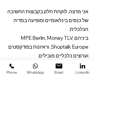
אני מרצה, לוקחת חלק בקבוצות החשיבה
של כנסים בינלאומיים ומופיעה במדיה
הכלכלית.
ביניהם MPE Berlin, Money TLV,
Shoptalk Europe, וראיונות בפודקסטים
וערוצים כלכליים מובילים.
תוכלו לצפות, לקרוא ולהתרשם בכתבות
Phone
WhatsApp
Email
LinkedIn
ובעמוד “
בתקשורת
”.
לצפייה בהופעות
ובמאמרים
בתקשורת